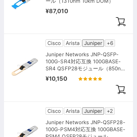
ール（1310nm 10km DOM）
¥87,010
Cisco
Arista
Juniper
+6
Juniper Networks JNP-QSFP-
100G-SR4対応互換 100GBASE-
SR4 QSFP28モジュール（850nm
100m DOM）
¥10,150
Cisco
Arista
Juniper
+2
Juniper Networks JNP-QSFP28-
100G-PSM4対応互換 100GBASE-
PSM4 QSFP28モジュール