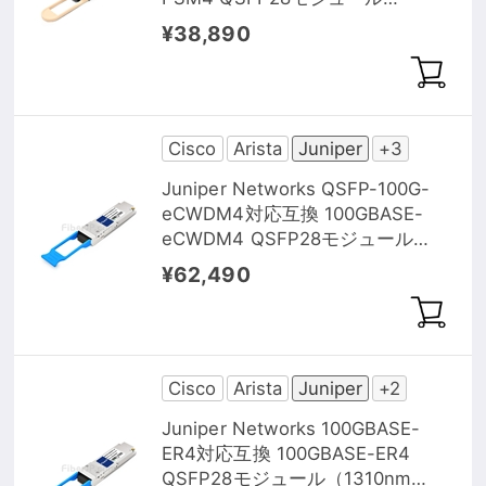
（1310nm 500m DOM）
¥38,890
Cisco
Arista
Juniper
+3
Juniper Networks QSFP-100G-
eCWDM4対応互換 100GBASE-
eCWDM4 QSFP28モジュール
（1310nm 10km DOM）
¥62,490
Cisco
Arista
Juniper
+2
Juniper Networks 100GBASE-
ER4対応互換 100GBASE-ER4
QSFP28モジュール（1310nm