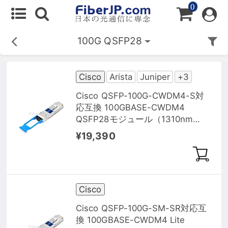
0
100G QSFP28
Cisco
Arista
Juniper
+3
Cisco QSFP-100G-CWDM4-S対
応互換 100GBASE-CWDM4
QSFP28モジュール（1310nm
2km DOM）
¥19,390
Cisco
Cisco QSFP-100G-SM-SR対応互
換 100GBASE-CWDM4 Lite