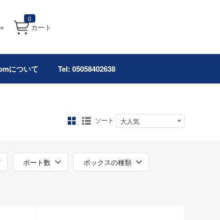
0
カート
.comについて
Tel: 05058402638
ソート
大人気
ポート数
ボックスの種類