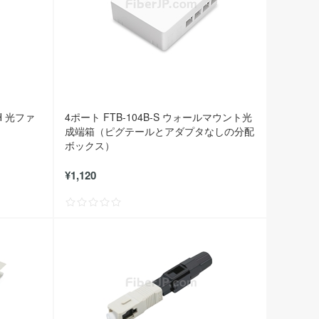
H 光ファ
4ポート FTB-104B-S ウォールマウント光
ト
成端箱（ピグテールとアダプタなしの分配
ボックス）
¥1,120