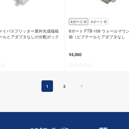
4ポート-A
4ポート-B
光ファイバスプリッター屋外光成端箱
8ポート FTB-108 ウォールマ
ールとアダプタなしの分配ボック
箱（ピグテールとアダプタなし
¥4,060
1
2