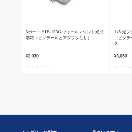
6ポート FTB-106C ウォールマウント光成
1x8 
端箱（ピグテールとアダプタなし）
（ピグテ
ス
¥2,030
¥3,050