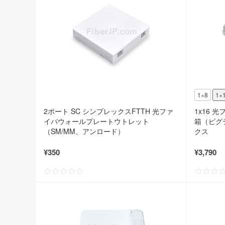
1×8
1×
2ポート SC シンプレックスFTTH 光ファ
1x16
イバウォールプレートウトレット
箱（ピグ
（SM/MM、アンロード）
クス
¥350
¥3,790