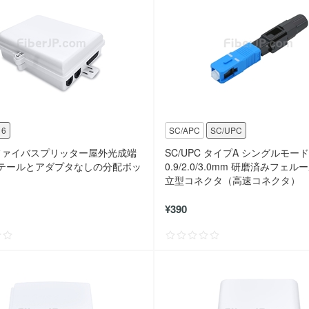
16
SC/APC
SC/UPC
 光ファイバスプリッター屋外光成端
SC/UPC タイプA シングルモード
テールとアダプタなしの分配ボッ
0.9/2.0/3.0mm 研磨済みフェ
立型コネクタ（高速コネクタ）
¥390