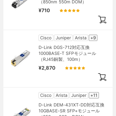
（850nm 550m DOM）
¥710
Cisco
Juniper
Arista
+9
D-Link DGS-712対応互換
1000BASE-T SFPモジュール
（RJ45銅製、100m）
¥2,870
Cisco
Arista
Juniper
+11
D-Link DEM-431XT-DD対応互換
10GBASE-SR SFP+モジュール