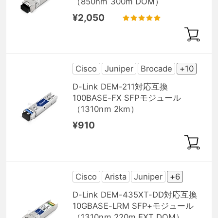
（850nm 300m DOM）
¥2,050
Cisco
Juniper
Brocade
+10
D-Link DEM-211対応互換
100BASE-FX SFPモジュール
（1310nm 2km）
¥910
Cisco
Arista
Juniper
+6
D-Link DEM-435XT-DD対応互換
10GBASE-LRM SFP+モジュール
（1310nm 220m EXT DOM）