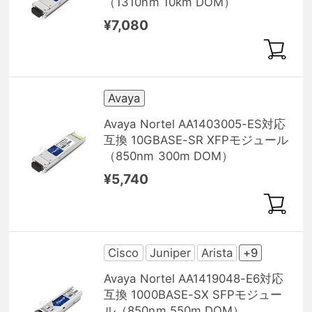
（1310nm 10km DOM）
¥7,080
Avaya
Avaya Nortel AA1403005-ES対応
互換 10GBASE-SR XFPモジュール
（850nm 300m DOM）
¥5,740
Cisco
Juniper
Arista
+9
Avaya Nortel AA1419048-E6対応
互換 1000BASE-SX SFPモジュー
ル（850nm 550m DOM）