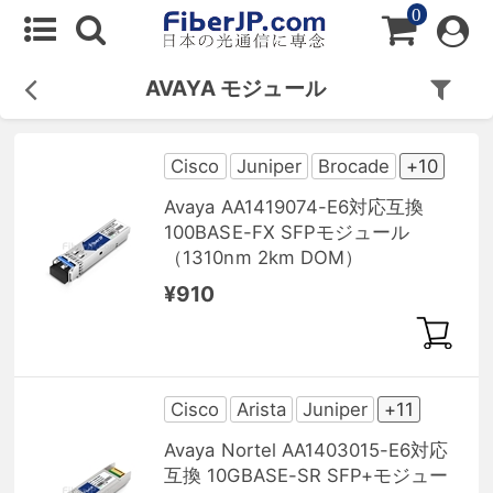
0
AVAYA モジュール
Cisco
Juniper
Brocade
+10
Avaya AA1419074-E6対応互換
100BASE-FX SFPモジュール
（1310nm 2km DOM）
¥910
Cisco
Arista
Juniper
+11
Avaya Nortel AA1403015-E6対応
互換 10GBASE-SR SFP+モジュー