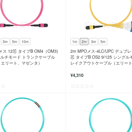
3m
5m
10m
1m
2m
3m
5m
メス 12芯 タイプB OM4（OM3)
2m MPOメス-4LC/UPC デュプ
5 マルチモード トランクケーブル
芯 タイプB OS2 9/125 シング
H、エリート、マゼンタ）
レイクアウトケーブル（エリー
LSZH、黄色）
¥4,310