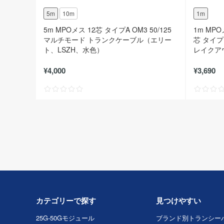
5m
10m
1m
5m MPOメス 12芯 タイプA OM3 50/125
1m MPO
マルチモード トランクケーブル（エリー
芯 タイプB
ト、LSZH、水色）
レイクア
LSZH、
¥4,000
¥3,690
カテゴリーで探す
見つけやすい
25G-50Gモジュール
ブランド別トランシー