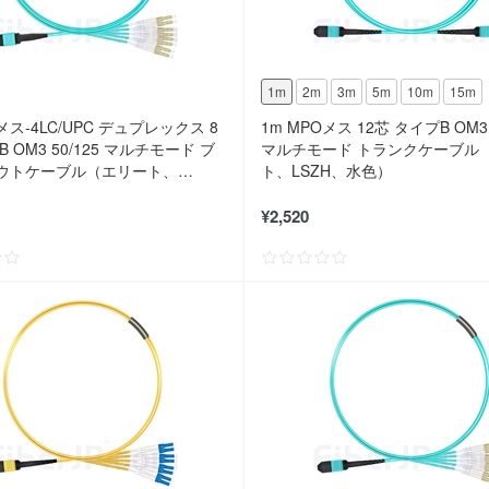
1m
2m
3m
5m
10m
15m
メス-4LC/UPC デュプレックス 8
1m MPOメス 12芯 タイプB OM3 
 OM3 50/125 マルチモード ブ
マルチモード トランクケーブル
ウトケーブル（エリート、
ト、LSZH、水色）
水色）
¥2,520