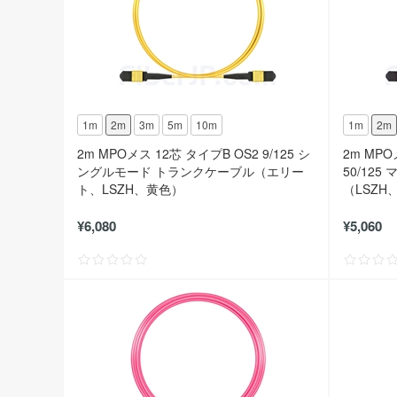
1m
2m
3m
5m
10m
1m
2m
2m MPOメス 12芯 タイプB OS2 9/125 シ
2m MPO
ングルモード トランクケーブル（エリー
50/12
ト、LSZH、黄色）
（LSZ
¥6,080
¥5,060