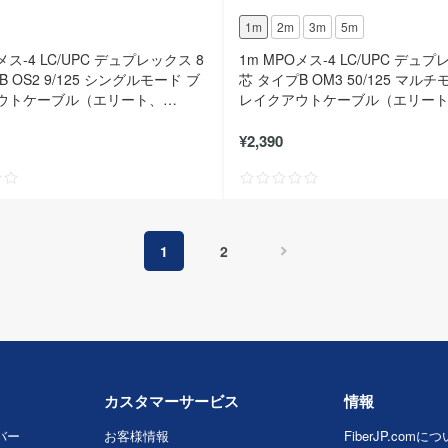
1m
2m
3m
5m
メス-4 LC/UPC デュプレックス 8
1m MPOメス-4 LC/UPC デュプ
 OS2 9/125 シングルモード ブ
芯 タイプB OM3 50/125 マルチ
ウトケーブル（エリート、
レイクアウトケーブル（エリー
黄色）
LSZH、水色）
¥2,390
1
2
カスタマーサービス
情報
バー
お客様情報
FiberJP.comに