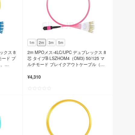
1m
2m
3m
5m
レックス 8
2m MPOメス-4LC/UPC デュプレックス 8
ルモード ブ
芯 タイプB LSZHOM4（OM3) 50/125 マ
ト、
ルチモード ブレイクアウトケーブル（エ
リート、マゼンタ）
¥4,310