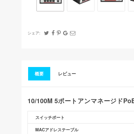
シェア:
概要
レビュー
10/100M 5ポートアンマネージドP
スイッチポート
MACアドレステーブル