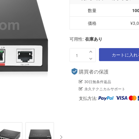
数量
10
価格
¥3,
可用性:
在庫あり
カートに入れ
購買者の保護
30日無条件返品
永久テクニカルサポート
支払方法: