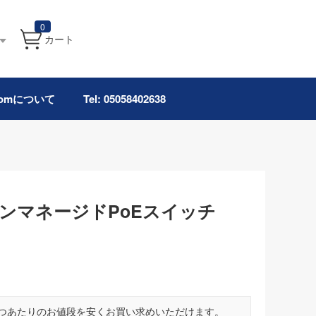
0
カート
.comについて
Tel: 05058402638
ートアンマネージドPoEスイッチ
つあたりのお値段を安くお買い求めいただけます。