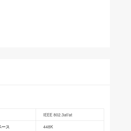
IEEE 802.3af/at
ペース
448K