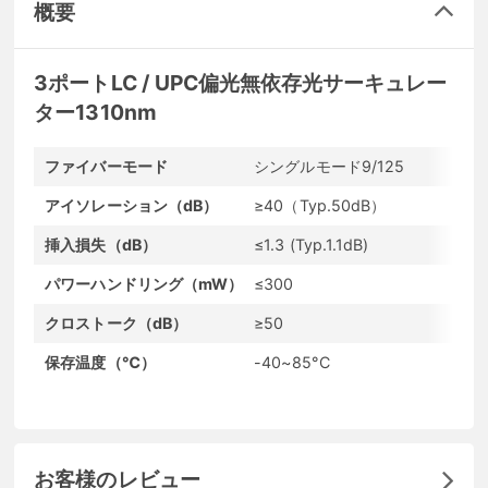
概要
3ポートLC / UPC偏光無依存光サーキュレー
ター1310nm
ファイバーモード
シングルモード9/125
コ
アイソレーション（dB）
≥40（Typ.50dB）
ケ
挿入損失（dB）
≤1.3 (Typ.1.1dB)
波
パワーハンドリング（mW）
≤300
フ
クロストーク（dB）
≥50
リ
保存温度（℃）
-40~85°C
動
お客様のレビュー