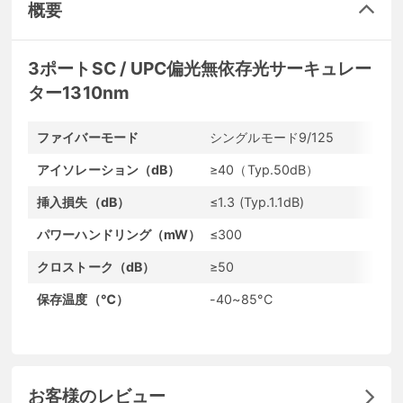
概要
3ポートSC / UPC偏光無依存光サーキュレー
ター1310nm
ファイバーモード
シングルモード9/125
コ
アイソレーション（dB）
≥40（Typ.50dB）
ケ
挿入損失（dB）
≤1.3 (Typ.1.1dB)
波
パワーハンドリング（mW）
≤300
フ
クロストーク（dB）
≥50
リ
保存温度（℃）
-40~85°C
動
お客様のレビュー