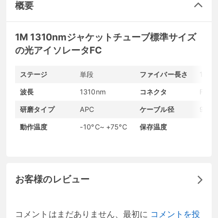
概要
1M 1310nmジャケットチューブ標準サイズ
の光アイソレータFC
ステージ
単段
ファイバー長さ
1M
波長
1310nm
コネクタ
FC
研磨タイプ
APC
ケーブル径
900
動作温度
-10°C~ +75°C
保存温度
-40°
お客様のレビュー
コメントはまだありません、最初に
コメントを投