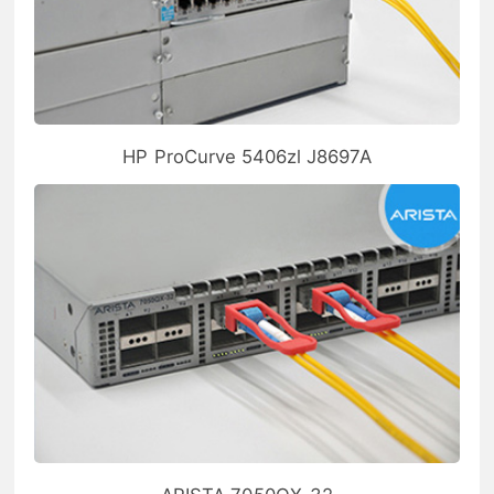
HP ProCurve 5406zl J8697A