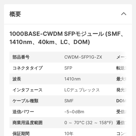
概要
1000BASE-CWDM SFPモジュール (SMF、
1410nm、40km、LC、DOM)
部品番号
CWDM-SFP1G-ZX
メーカー
コネクタタイプ
SFP
転送速度
波長
1410nm
最大転送
インタフェース
LCデュプレックス
発光素子
ケーブル種類
SMF
DOMサポ
送信パワー
-5~0dBm
受信感度
商業用温度範囲
0 ～ 70°C (32 ～ 158°F)
通信プロ
保証期間
10年
コンディ