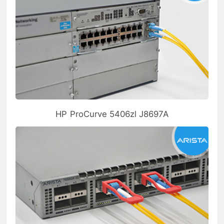
HP ProCurve 5406zl J8697A