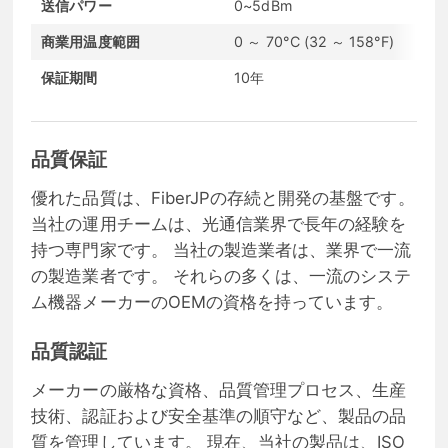
送信パワー
0~5dBm
受
商業用温度範囲
0 ～ 70°C (32 ～ 158°F)
通
保証期間
10年
コ
品質保証
優れた品質は、FiberJPの存続と開発の基盤です。
当社の運用チームは、光通信業界で長年の経験を
持つ専門家です。 当社の製造業者は、業界で一流
の製造業者です。 それらの多くは、一流のシステ
ム機器メーカーのOEMの資格を持っています。
品質認証
メーカーの厳格な資格、品質管理プロセス、生産
技術、認証および安全基準の順守など、製品の品
質を管理しています。 現在、当社の製品は、ISO