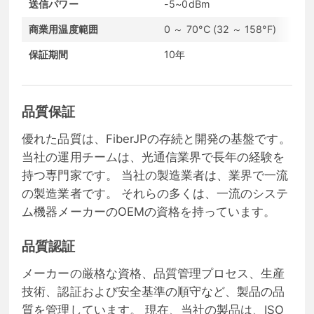
送信パワー
-5~0dBm
受
商業用温度範囲
0 ～ 70°C (32 ～ 158°F)
通
保証期間
10年
コ
品質保証
優れた品質は、FiberJPの存続と開発の基盤です。
当社の運用チームは、光通信業界で長年の経験を
持つ専門家です。 当社の製造業者は、業界で一流
の製造業者です。 それらの多くは、一流のシステ
ム機器メーカーのOEMの資格を持っています。
品質認証
メーカーの厳格な資格、品質管理プロセス、生産
技術、認証および安全基準の順守など、製品の品
質を管理しています。 現在、当社の製品は、ISO