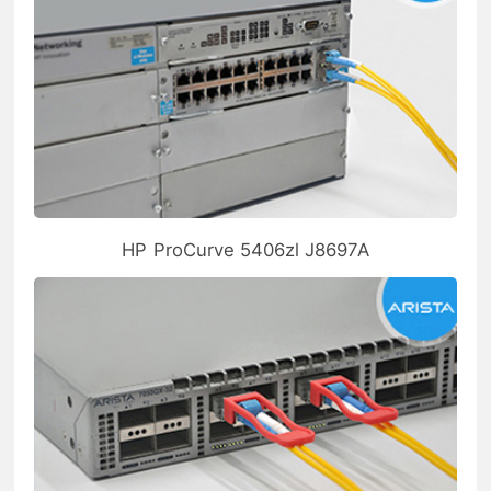
HP ProCurve 5406zl J8697A