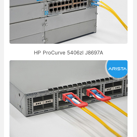
HP ProCurve 5406zl J8697A