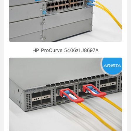
HP ProCurve 5406zl J8697A