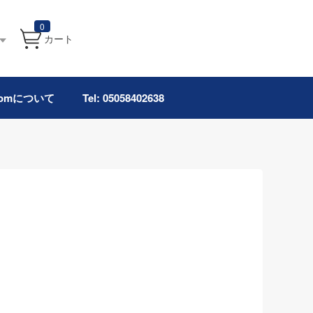
0
カート
.comについて
Tel: 05058402638