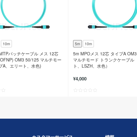
10m
5m
10m
P-MTPパッチケーブル メス 12芯
5m MPOメス 12芯 タイプA OM3 
FNP) OM3 50/125 マルチモー
マルチモード トランクケーブル
プA、エリート、水色)
ト、LSZH、水色）
¥4,000
カスタマーサービス
情報