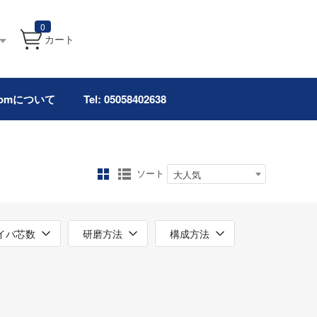
0
カート
.comについて
Tel: 05058402638
ソート
大人気
イバ芯数
研磨方法
構成方法