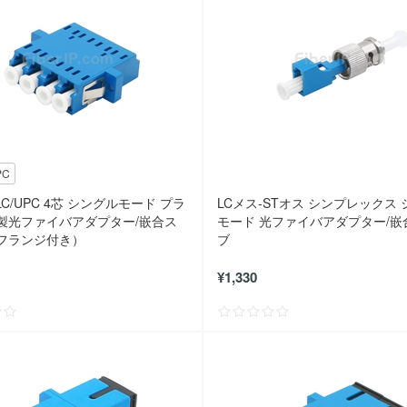
PC
-LC/UPC 4芯 シングルモード プラ
LCメス-STオス シンプレックス
製光ファイバアダプター/嵌合ス
モード 光ファイバアダプター/嵌
フランジ付き）
ブ
¥1,330