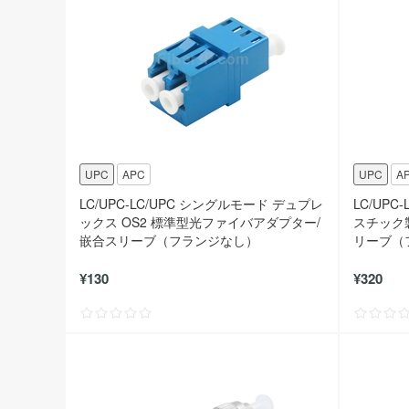
UPC
APC
UPC
A
LC/UPC-LC/UPC シングルモード デュプレ
LC/UPC
ックス OS2 標準型光ファイバアダプター/
スチック
嵌合スリーブ（フランジなし）
リーブ（
¥130
¥320