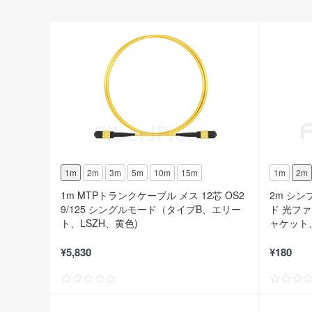
1m
2m
3m
5m
10m
15m
1m
2m
1m MTPトランクケーブル メス 12芯 OS2
2m シン
9/125 シングルモード（タイプB、エリー
ド 光ファ
ト、LSZH、黄色)
ャケット、
¥5,830
¥180