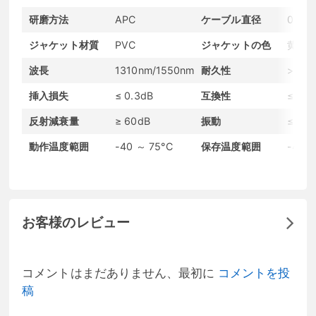
研磨方法
APC
ケーブル直径
0.9m
ジャケット材質
PVC
ジャケットの色
黄色
波長
1310nm/1550nm
耐久性
>100
挿入損失
≤ 0.3dB
互換性
≤ 0.2
反射減衰量
≥ 60dB
振動
≤ 0.2
動作温度範囲
-40 ～ 75°C
保存温度範囲
-45 
お客様のレビュー
コメントはまだありません、最初に
コメントを投
稿