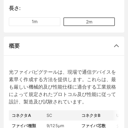
長さ:
1m
2m
概要
光ファイバピグテールは、現場で通信デバイスを
素早く作成する方法を提供します。これらは、最
も厳しい機械的及び性能仕様に適合する工業規格
によって規定されたプロトコル及び性能に従って
設計、製造及び試験されています。
コネクタA
SC
コネクタB
Unter
ファイバ種類
9/125μm
ファイバ芯数
シン