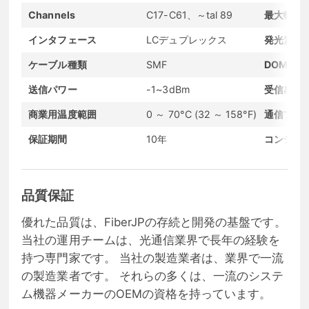
Channels
C17-C61、～tal 89
最大転送
インタフェース
LCデュプレックス
発光素子
ケーブル種類
SMF
DOMサポ
送信パワー
-1~3dBm
受信感度
商業用温度範囲
0 ～ 70°C (32 ～ 158°F)
通信プロ
保証期間
10年
コンディ
品質保証
優れた品質は、FiberJPの存続と開発の基盤です。
当社の運用チームは、光通信業界で長年の経験を
持つ専門家です。 当社の製造業者は、業界で一流
の製造業者です。 それらの多くは、一流のシステ
ム機器メーカーのOEMの資格を持っています。