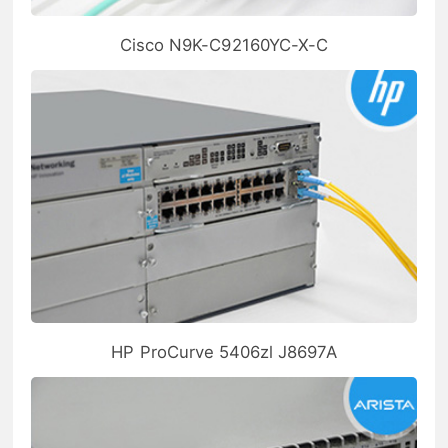
Cisco N9K-C92160YC-X-C
HP ProCurve 5406zl J8697A