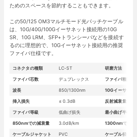
ためのスペースを節約することもできます。
この50/125 OM3マルチモード光パッチケーブル
は、10G/40G/100Gイーサネット接続用の10G
SR、10G LRM、SFP+トランシーバなどを接続す
るのに理想的で、10Gイーサネット接続用の推奨
ファイバ仕様です。
コネクタの種類
LC-ST
研磨方法
ファイバ芯数
デュプレックス
ファイバ種類
波長
850/1300nm
10Gイーサネッ
挿入損失
≤ 0.3dB
反射減衰量
ファイバ等級
低曲げ損失
最小曲げ半径
850nmでの減衰量
3.0dB/km
1300nmでの
ケーブルジャケット
PVC
ケーブル径