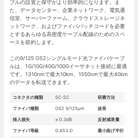
ブルの設置と保守がより効率的になります。ま
た、データセンター、企業ネットワーク、電気通
信室、サーバーファーム、クラウドストレージネ
ットワーク、およびファイバパッチコードを必要
とするあらゆる高密度ケーブル配線のためのスペ
ースを節約します。
この9/125 OS2シングルモード光ファイバケーブ
ルは、1G/10G/40G/100Gイーサネット接続に最適
です。1310nmで最大10km、1550nmで最大40km
のデータを転送できます。
コネクタの種類
SC-SC
研磨方法
ファイバ種類
OS2 9/125μm
波長
挿入損失
≤ 0.3dB
反射減衰量
ファイバ等級
G.652.D
最小曲げ半径