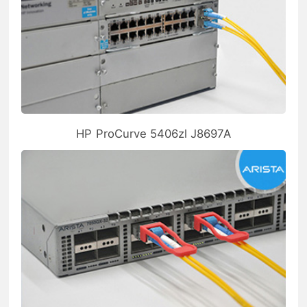
HP ProCurve 5406zl J8697A