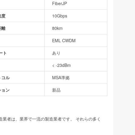
FiberJP
速度
10Gbps
距離
80km
EML CWDM
ート
あり
< -23dBm
トコル
MSA準拠
ション
新品
製造業者は、業界で一流の製造業者です。 それらの多く