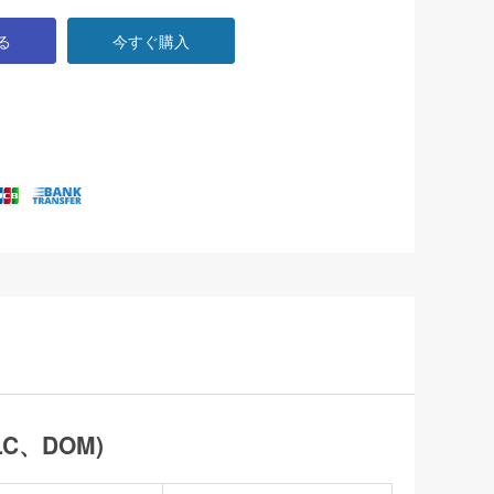
る
今すぐ購入
LC、DOM)