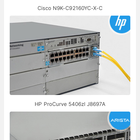
Cisco N9K-C92160YC-X-C
HP ProCurve 5406zl J8697A