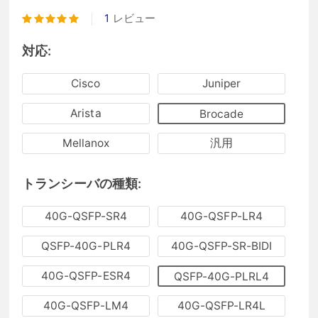
1
レビュー
対応:
Cisco
Juniper
Arista
Brocade
Mellanox
汎用
トランシーバの種類:
40G-QSFP-SR4
40G-QSFP-LR4
QSFP-40G-PLR4
40G-QSFP-SR-BIDI
40G-QSFP-ESR4
QSFP-40G-PLRL4
40G-QSFP-LM4
40G-QSFP-LR4L