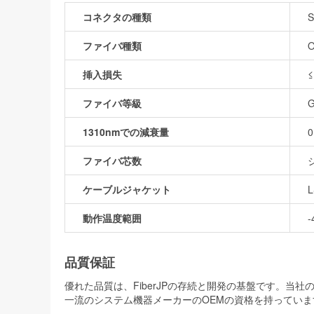
コネクタの種類
S
ファイバ種類
O
挿入損失
≤
ファイバ等級
G
1310nmでの減衰量
0
ファイバ芯数
ケーブルジャケット
L
動作温度範囲
-
品質保証
優れた品質は、FiberJPの存続と開発の基盤です。
一流のシステム機器メーカーのOEMの資格を持っていま