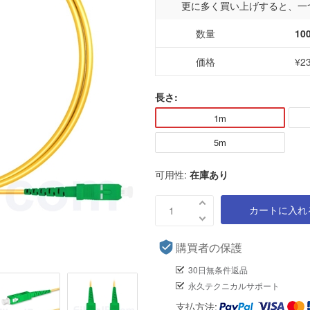
更に多く買い上げすると、一
数量
10
価格
¥2
長さ:
1m
5m
可用性:
在庫あり
カートに入れ
購買者の保護
30日無条件返品
永久テクニカルサポート
支払方法: