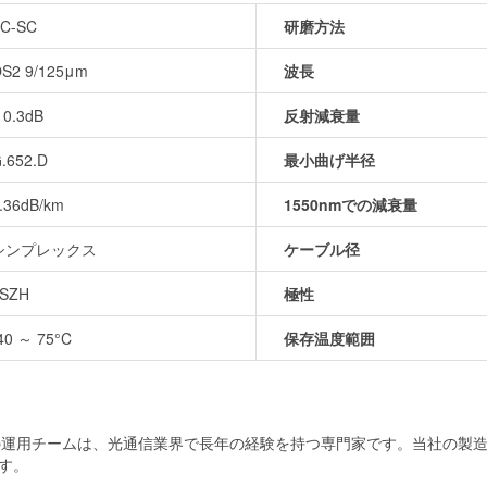
C-SC
研磨方法
S2 9/125μm
波長
 0.3dB
反射減衰量
.652.D
最小曲げ半径
.36dB/km
1550nmでの減衰量
シンプレックス
ケーブル径
SZH
極性
40 ～ 75°C
保存温度範囲
当社の運用チームは、光通信業界で長年の経験を持つ専門家です。当社の
す。