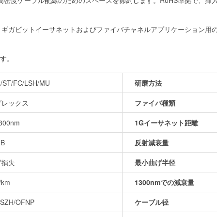
高密度ケーブル配線のためのスペースを節約します。RoHS準拠で、挿
は、ギガビットイーサネットおよびファイバチャネルアプリケーション用の10
です。
C/ST/FC/LSH/MU
研磨方法
プレックス
ファイバ種類
1300nm
1Gイーサネット距離
dB
反射減衰量
げ損失
最小曲げ半径
/km
1300nmでの減衰量
LSZH/OFNP
ケーブル径