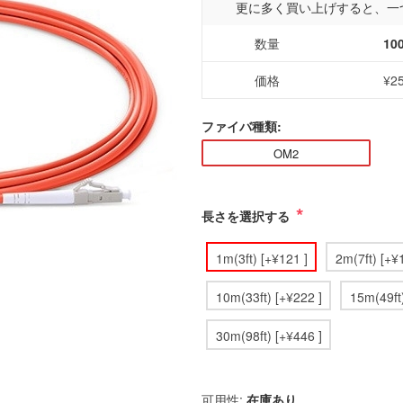
更に多く買い上げすると、一
数量
10
価格
¥2
ファイバ種類:
OM2
*
長さを選択する
1m(3ft) [+¥121 ]
2m(7ft) [+¥
10m(33ft) [+¥222 ]
15m(49ft)
30m(98ft) [+¥446 ]
可用性:
在庫あり