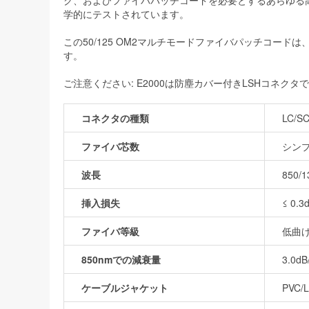
ク、およびファイバパッチコードを必要とするあらゆる
学的にテストされています。
この50/125 OM2マルチモードファイバパッチコード
す。
ご注意ください: E2000は防塵カバー付きLSHコネクタ
コネクタの種類
LC/S
ファイバ芯数
シン
波長
850/
挿入損失
≤ 0.3
ファイバ等級
低曲
850nmでの減衰量
3.0dB
ケーブルジャケット
PVC/