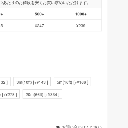
つあたりのお値段を安くお買い求めいただけます。
0+
500+
1000+
55
¥247
¥239
132 ]
3m(10ft) [+¥143 ]
5m(16ft) [+¥166 ]
 [+¥278 ]
20m(66ft) [+¥334 ]
お問い合わせください