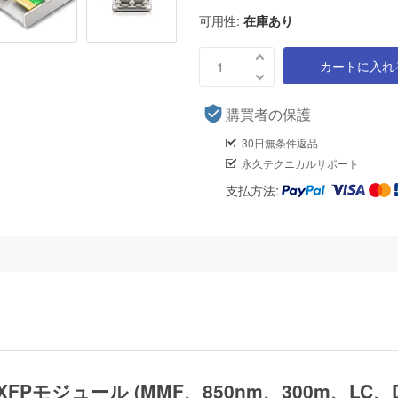
可用性:
在庫あり
カートに入れ
購買者の保護
30日無条件返品
永久テクニカルサポート
支払方法:
0G XFPモジュール (MMF、850nm、300m、LC、