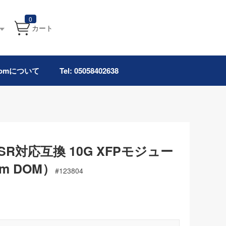
0
カート
.comについて
Tel: 05058402638
FP-SR対応互換 10G XFPモジュー
0m DOM）
#
123804