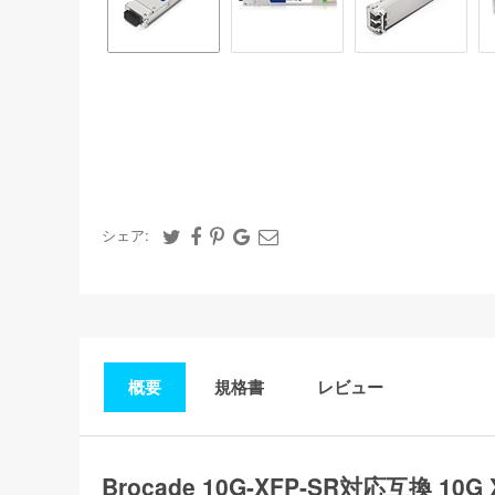
シェア:
概要
規格書
レビュー
Brocade 10G-XFP-SR対応互換 1