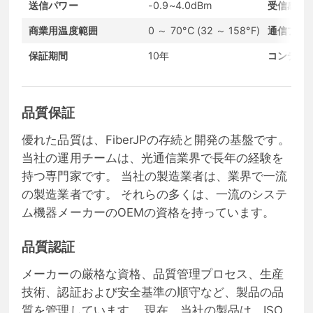
送信パワー
-0.9~4.0dBm
受信感度
商業用温度範囲
0 ～ 70°C (32 ～ 158°F)
通信プロ
保証期間
10年
コンディ
品質保証
優れた品質は、FiberJPの存続と開発の基盤です。
当社の運用チームは、光通信業界で長年の経験を
持つ専門家です。 当社の製造業者は、業界で一流
の製造業者です。 それらの多くは、一流のシステ
ム機器メーカーのOEMの資格を持っています。
品質認証
メーカーの厳格な資格、品質管理プロセス、生産
技術、認証および安全基準の順守など、製品の品
質を管理しています。 現在、当社の製品は、ISO