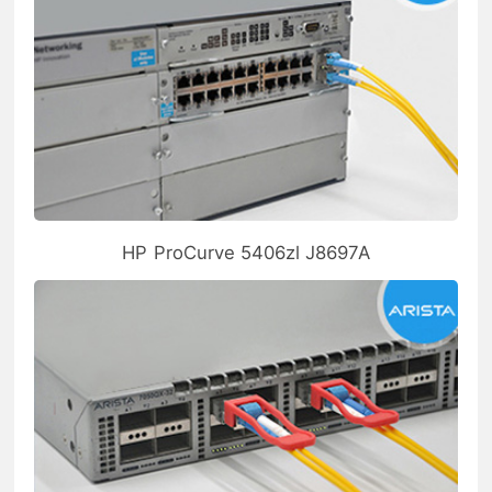
HP ProCurve 5406zl J8697A