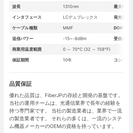
波長
1310nm
最大転送
インタフェース
LCデュプレックス
発光素子
ケーブル種類
MMF
DOMサポ
送信パワー
-15~-8dBm
受信感度
商業用温度範囲
0 ～ 70°C (32 ～ 158°F)
保証期間
10年
コンディ
品質保証
優れた品質は、FiberJPの存続と開発の基盤です。
当社の運用チームは、光通信業界で長年の経験を
持つ専門家です。 当社の製造業者は、業界で一流
の製造業者です。 それらの多くは、一流のシステ
ム機器メーカーのOEMの資格を持っています。