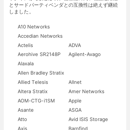
とサードパーティベンダとの互換性は絶えず継続
しました。
A10 Networks
Accedian Networks
Actelis
ADVA
Aerohive SR2148P
Agilent-Avago
Alaxala
Allen Bradley Stratix
Allied Telesis
Allnet
Altera Stratix
Amer Networks
AOM-CTG-i1SM
Apple
Asante
ASGA
Atto
Avid ISIS Storage
Axis
Barnfind