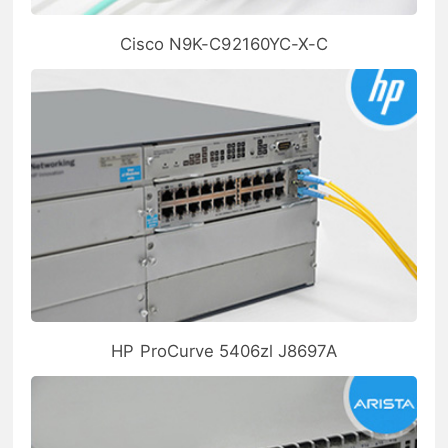
Cisco N9K-C92160YC-X-C
HP ProCurve 5406zl J8697A