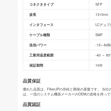
コネクタタイプ
SFP
波長
1310nm
インタフェース
LCデュ
ケーブル種類
SMF
送信パワー
-15~-8d
工業用温度範囲
-40 ～ 85
保証期間
10年
品質保証
優れた品質は、FiberJPの存続と開発の基盤です。 
は、一流のシステム機器メーカーのOEMの資格を持って
品質認証