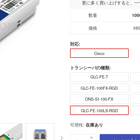
更に多く買い上げすると、一
数量
100
価格
¥8
対応:
Cisco
トランシーバの種類:
GLC-FE-T
GLC-FE-100FX-RGD
ONS-SI-100-FX
GLC-FE-100LX-RGD
可用性:
在庫あり