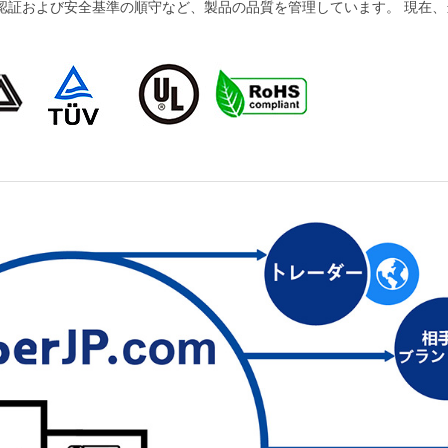
および安全基準の順守など、製品の品質を管理しています。 現在、当社の製