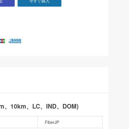
る
今すぐ購入
0nm、10km、LC、IND、DOM)
FiberJP