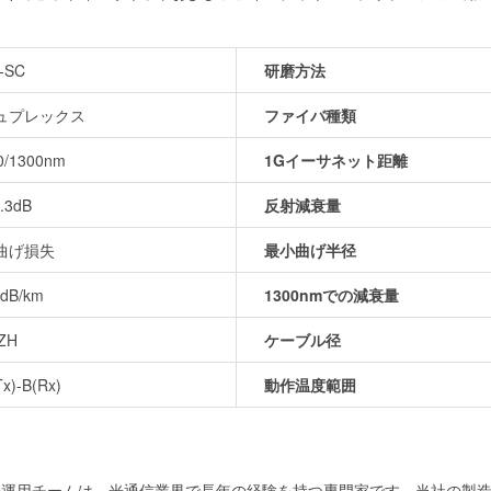
-SC
研磨方法
ュプレックス
ファイバ種類
0/1300nm
1Gイーサネット距離
0.3dB
反射減衰量
曲げ損失
最小曲げ半径
0dB/km
1300nmでの減衰量
ZH
ケーブル径
Tx)-B(Rx)
動作温度範囲
当社の運用チームは、光通信業界で長年の経験を持つ専門家です。当社の