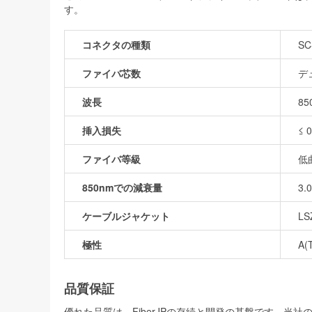
す。
コネクタの種類
SC
ファイバ芯数
デ
波長
85
挿入損失
≤ 
ファイバ等級
低
850nmでの減衰量
3.
ケーブルジャケット
LS
極性
A(
品質保証
優れた品質は、FiberJPの存続と開発の基盤です。