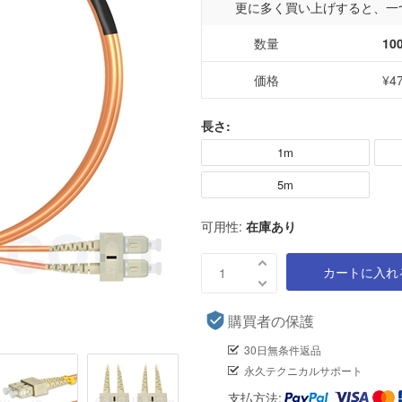
更に多く買い上げすると、一
数量
10
価格
¥4
長さ:
1m
5m
可用性:
在庫あり
カートに入れ
購買者の保護
30日無条件返品
永久テクニカルサポート
支払方法: