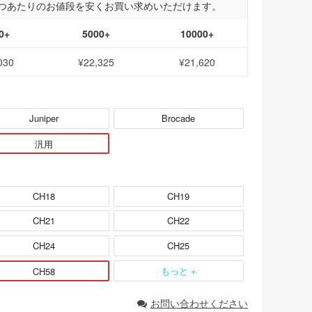
つあたりのお値段を安くお買い求めいただけます。
0+
5000+
10000+
030
¥22,325
¥21,620
Juniper
Brocade
汎用
CH18
CH19
CH21
CH22
CH24
CH25
もっと +
CH58
お問い合わせください