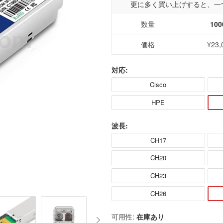
更に多く買い上げすると、一
数量
100
価格
¥23,
対応:
Cisco
HPE
波長:
CH17
CH20
CH23
CH26
可用性:
在庫あり