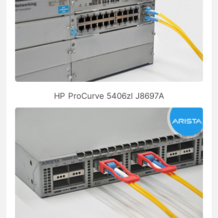
HP ProCurve 5406zl J8697A