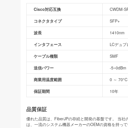
Cisco対応互換
CWDM-SF
コネクタタイプ
SFP+
波長
1410nm
インタフェース
LCデュプ
ケーブル種類
SMF
送信パワー
-5~0dBm
商業用温度範囲
0 ～ 70°C
保証期間
10年
品質保証
優れた品質は、FiberJPの存続と開発の基盤です。 
は、一流のシステム機器メーカーのOEMの資格を持って