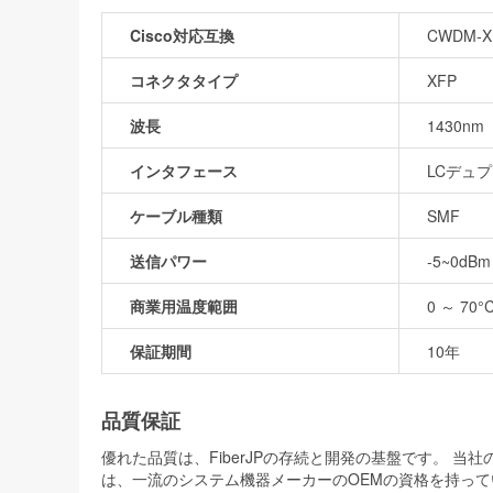
Cisco対応互換
CWDM-XF
コネクタタイプ
XFP
波長
1430nm
インタフェース
LCデュ
ケーブル種類
SMF
送信パワー
-5~0dBm
商業用温度範囲
0 ～ 70°C
保証期間
10年
品質保証
優れた品質は、FiberJPの存続と開発の基盤です。 
は、一流のシステム機器メーカーのOEMの資格を持って