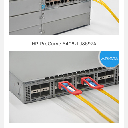
HP ProCurve 5406zl J8697A