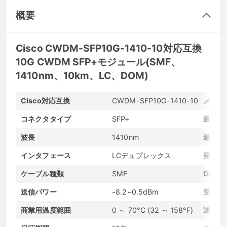
概要
Cisco CWDM-SFP10G-1410-10対応互換
10G CWDM SFP+モジュール(SMF、
1410nm、10km、LC、DOM)
Cisco対応互換
CWDM-SFP10G-1410-10
メーカ
コネクタタイプ
SFP+
最大転
波長
1410nm
最大転
インタフェース
LCデュプレックス
発光素
ケーブル種類
SMF
DOM
送信パワー
-8.2~0.5dBm
受信感
商業用温度範囲
0 ～ 70°C (32 ～ 158°F)
通信プ