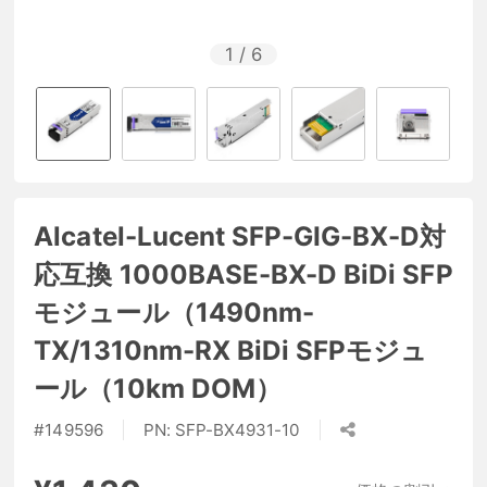
1
/
6
Alcatel-Lucent SFP-GIG-BX-D対
応互換 1000BASE-BX-D BiDi SFP
モジュール（1490nm-
TX/1310nm-RX BiDi SFPモジュ
ール（10km DOM）
#
149596
PN:
SFP-BX4931-10