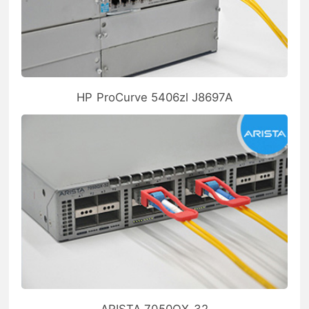
HP ProCurve 5406zl J8697A