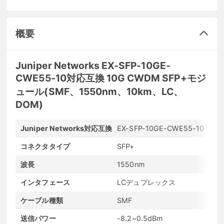
概要
Juniper Networks EX-SFP-10GE-
CWE55-10対応互換 10G CWDM SFP+モジ
ュール(SMF、1550nm、10km、LC、
DOM)
Juniper Networks対応互換
EX-SFP-10GE-CWE55-10
メ
コネクタタイプ
SFP+
最
波長
1550nm
最
インタフェース
LCデュプレックス
発
ケーブル種類
SMF
D
送信パワー
-8.2~0.5dBm
受