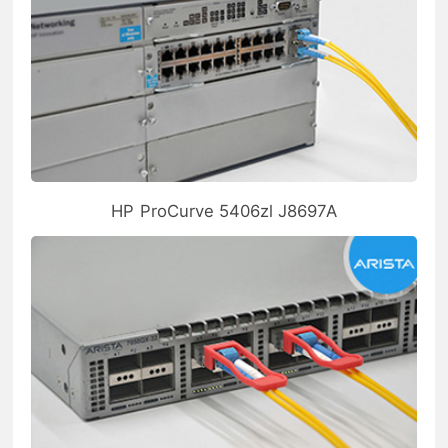
HP ProCurve 5406zl J8697A