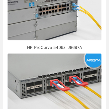
HP ProCurve 5406zl J8697A