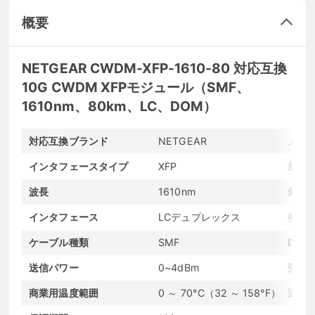
概要
NETGEAR CWDM-XFP-1610-80 対応互換
10G CWDM XFPモジュール（SMF、
1610nm、80km、LC、DOM）
対応互換ブランド
NETGEAR
メー
インタフェースタイプ
XFP
最大
波長
1610nm
最大
インタフェース
LCデュプレックス
発光
ケーブル種類
SMF
DO
送信パワー
0~4dBm
受信
商業用温度範囲
0 ～ 70°C（32 ～ 158°F）
通信