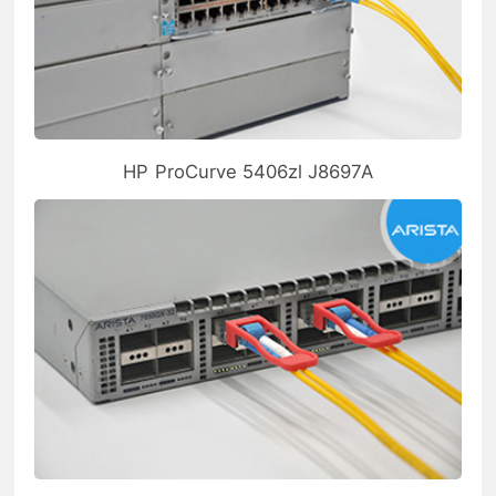
HP ProCurve 5406zl J8697A