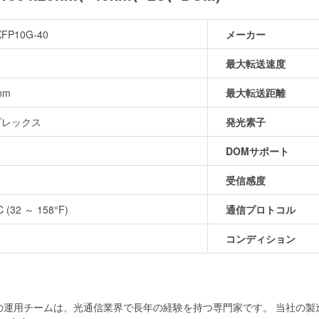
FP10G-40
メーカー
最大転送速度
nm
最大転送距離
プレックス
発光素子
DOMサポート
m
受信感度
C (32 ～ 158°F)
通信プロトコル
コンディション
当社の運用チームは、光通信業界で長年の経験を持つ専門家です。 当社の