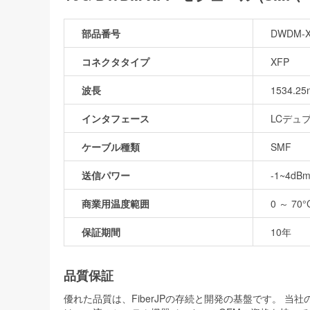
部品番号
DWDM-X
コネクタタイプ
XFP
波長
1534.25
インタフェース
LCデュ
ケーブル種類
SMF
送信パワー
-1~4dB
商業用温度範囲
0 ～ 70°
保証期間
10年
品質保証
優れた品質は、FiberJPの存続と開発の基盤です。 