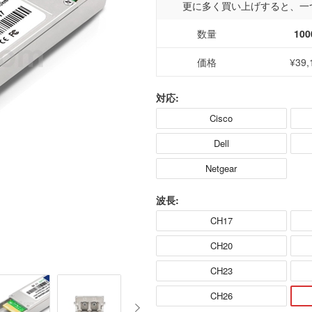
更に多く買い上げすると、一
数量
100
価格
¥39,
対応:
Cisco
Dell
Netgear
波長:
CH17
CH20
CH23
CH26