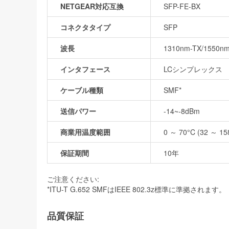
NETGEAR対応互換
SFP-FE-BX
コネクタタイプ
SFP
波長
1310nm-TX/1550n
インタフェース
LCシンプレックス
ケーブル種類
SMF*
送信パワー
-14~-8dBm
商業用温度範囲
0 ～ 70°C (32 ～ 15
保証期間
10年
ご注意ください:
*ITU-T G.652 SMFはIEEE 802.3z標準に準拠されます。
品質保証