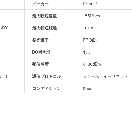
メーカー
FiberJP
最大転送速度
155Mbps
m-RX
最大転送距離
10km
発光素子
FP BiDi
DOMサポート
あり
受信感度
< -30dBm
8°F)
通信プロトコル
ファーストイーサネット、
コンディション
新品