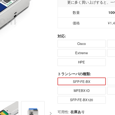
更に多く買い上げすると、一
数量
100
価格
¥1,
対応:
Cisco
Extreme
HPE
トランシーバの種類:
SFP-FE-BX
MFEBX1D
SFP-FE-BX120
可用性:
在庫あり