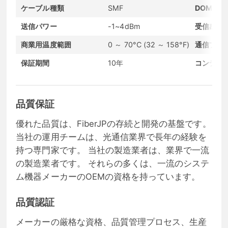
ケーブル種類
SMF
DOMサポ
送信パワー
-1~4dBm
受信感度
商業用温度範囲
0 ～ 70°C (32 ～ 158°F)
通信プロ
保証期間
10年
コンディ
品質保証
優れた品質は、FiberJPの存続と開発の基盤です。
当社の運用チームは、光通信業界で長年の経験を
持つ専門家です。 当社の製造業者は、業界で一流
の製造業者です。 それらの多くは、一流のシステ
ム機器メーカーのOEMの資格を持っています。
品質認証
メーカーの厳格な資格、品質管理プロセス、生産