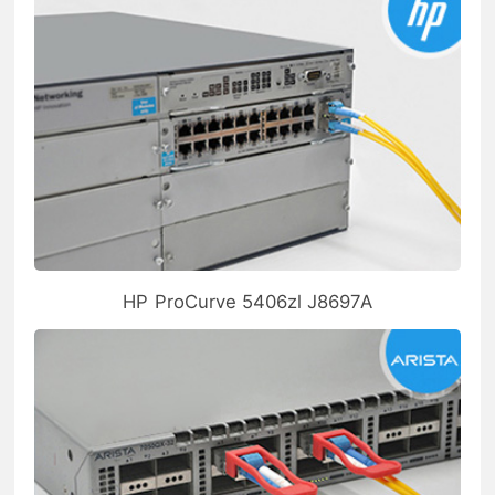
HP ProCurve 5406zl J8697A