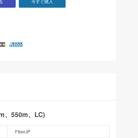
る
今すぐ購入
nm、550m、LC)
FiberJP