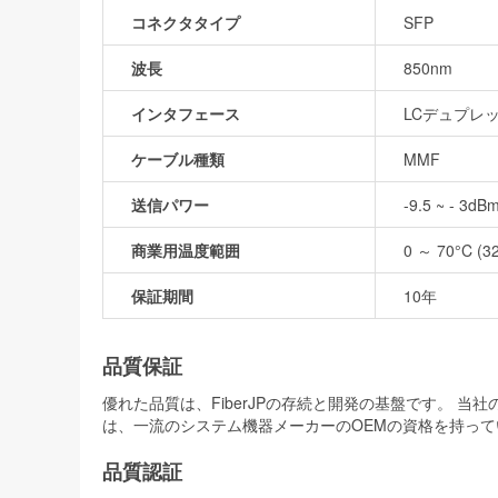
コネクタタイプ
SFP
波長
850nm
インタフェース
LCデュプレ
ケーブル種類
MMF
送信パワー
-9.5 ~ - 3dB
商業用温度範囲
0 ～ 70°C (3
保証期間
10年
品質保証
優れた品質は、FiberJPの存続と開発の基盤です。 
は、一流のシステム機器メーカーのOEMの資格を持って
品質認証