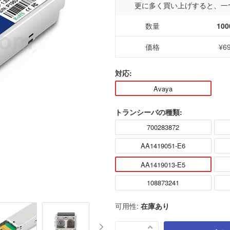
更に多く買い上げすると、一
数量
100
価格
¥6
対応:
Avaya
トランシーバの種類:
700283872
AA1419051-E6
AA1419013-E5
108873241
可用性:
在庫あり