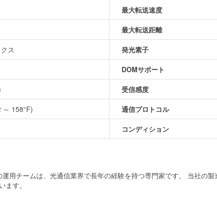
最大転送速度
最大転送距離
ックス
発光素子
DOMサポート
m
受信感度
2 ～ 158°F)
通信プロトコル
コンディション
当社の運用チームは、光通信業界で長年の経験を持つ専門家です。 当社の
います。