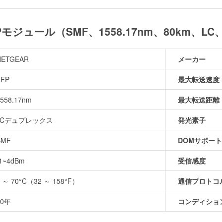
FPモジュール（SMF、1558.17nm、80km、LC
NETGEAR
メーカー
XFP
最大転送速度
558.17nm
最大転送距離
LCデュプレックス
発光素子
SMF
DOMサポート
-1~4dBm
受信感度
0 ～ 70°C（32 ～ 158°F）
通信プロトコ
10年
コンディショ