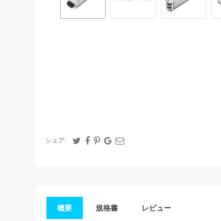
シェア:
概要
規格書
レビュー