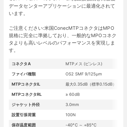
データセンターアプリケーションに最適化されて
います。
ご注意ください:米国ConecMTPコネクタはMPO
規格に完全に準拠しており、一般的なMPOコネク
タよりも高いレベルのパフォーマンスを実現しま
す。
コネクタA
MTPメス (ピンレス)
コネ
ファイバ種類
OS2 SMF 9/125μm
波
MTPコネクタIL
最大0.35dB（標準0.15dB）
LC
MTPコネクタRL
≥ 60dB
LC
ジャケット外径
3.0mm
フ
設置引張荷重
100N
長
保存温度範囲
-40°C ～ +85°C
動