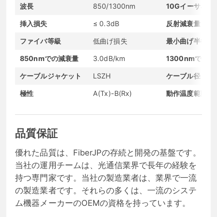
波長
850/1300nm
10Gイーサネッ
挿入損失
≤ 0.3dB
反射減衰量
ファイバ等級
低曲げ損失
最小曲げ半径
850nmでの減衰量
3.0dB/km
1300nmでの
ケーブルジャケット
LSZH
ケーブル径
極性
A(Tx)-B(Rx)
動作温度範囲
品質保証
優れた品質は、FiberJPの存続と開発の基盤です。
当社の運用チームは、光通信業界で長年の経験を
持つ専門家です。当社の製造業者は、業界で一流
の製造業者です。それらの多くは、一流のシステ
ム機器メーカーのOEMの資格を持っています。