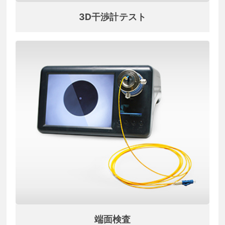
3D干渉計テスト
端面検査