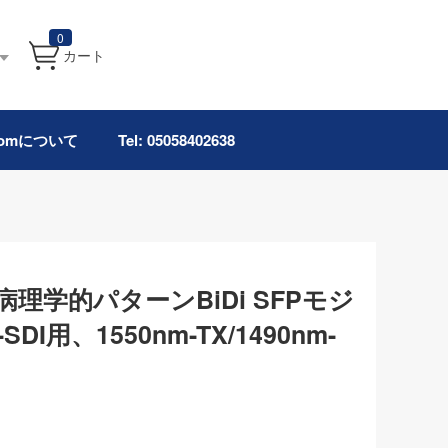
0
カート
.comについて
Tel: 05058402638
オ病理学的パターンBiDi SFPモジ
DI用、1550nm-TX/1490nm-