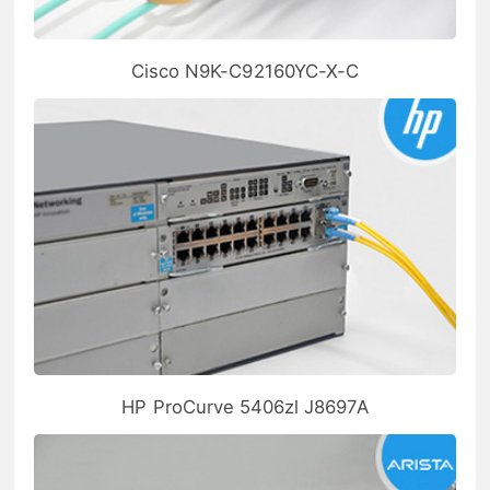
Cisco N9K-C92160YC-X-C
HP ProCurve 5406zl J8697A