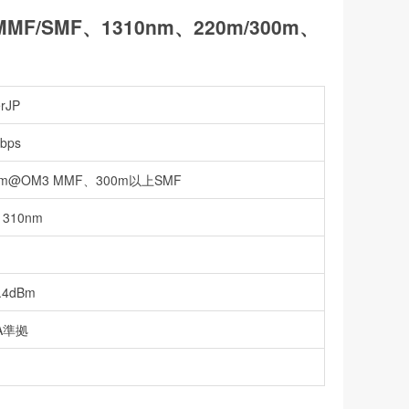
(MMF/SMF、1310nm、220m/300m、
erJP
bps
0m@OM3 MMF、300m以上SMF
1310nm
り
8.4dBm
A準拠
品