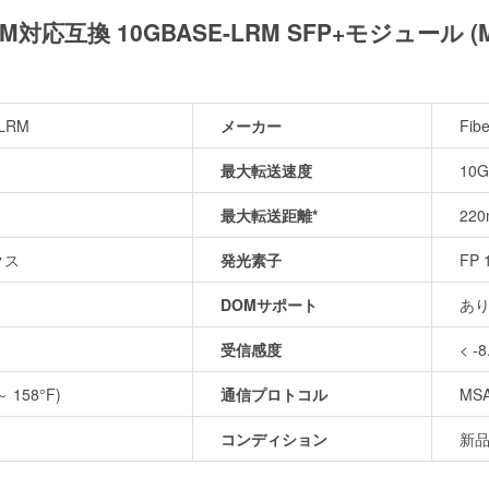
GE-LRM対応互換 10GBASE-LRM SFP+モジュール 
-LRM
メーカー
Fib
最大転送速度
10G
最大転送距離*
22
クス
発光素子
FP 
DOMサポート
あ
受信感度
< -
～ 158°F)
通信プロトコル
MS
コンディション
新