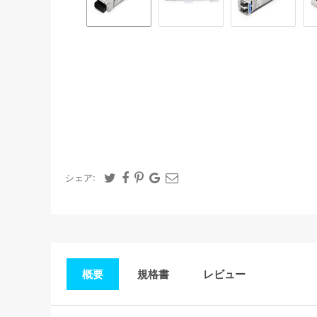
シェア:
概要
規格書
レビュー